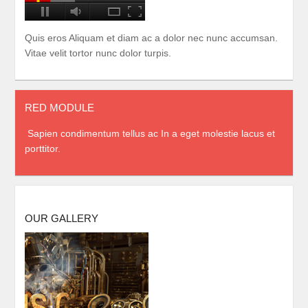
Quis eros Aliquam et diam ac a dolor nec nunc accumsan.
Vitae velit tortor nunc dolor turpis.
RED MODULE
Sapien condimentum tellus ac In a eget molestie lacus et
porttitor.
OUR GALLERY