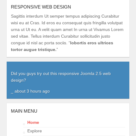
RESPONSIVE WEB DESIGN
Sagittis interdum Ut semper tempus adipiscing Curabitur
wisi eu at Cras. Id eros eu consequat quis fringilla volutpat
urna ut Ut eu. A velit quam amet In urna ut Vivamus Lorem
sed vitae. Tellus interdum Curabitur sollicitudin justo
congue id nisl ac porta sociis. “
lobortis eros ultrices
tortor augue tristique.
”
Did you guys try out this responsive Joomla 2.5 web
design?
_ about 3 hours ago
MAIN MENU
Home
Explore