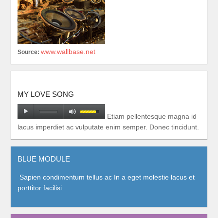
www.wallbase.net
Source:
MY LOVE SONG
Etiam pellentesque magna id
lacus imperdiet ac vulputate enim semper. Donec tincidunt.
BLUE MODULE
Sapien condimentum tellus ac In a eget molestie lacus et
porttitor facilisi.